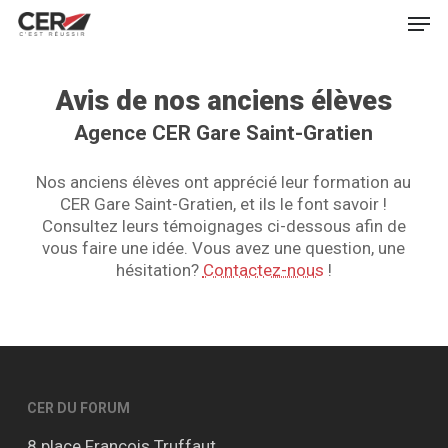
Skip
Men
to
main
Close
content
Menu
Avis de nos anciens élèves
Agence CER Gare Saint-Gratien
Nos anciens élèves ont apprécié leur formation au
CER Gare Saint-Gratien, et ils le font savoir !
Consultez leurs témoignages ci-dessous afin de
vous faire une idée. Vous avez une question, une
hésitation?
Contactez-nous
!
CER DU FORUM
8 place François Truffaut