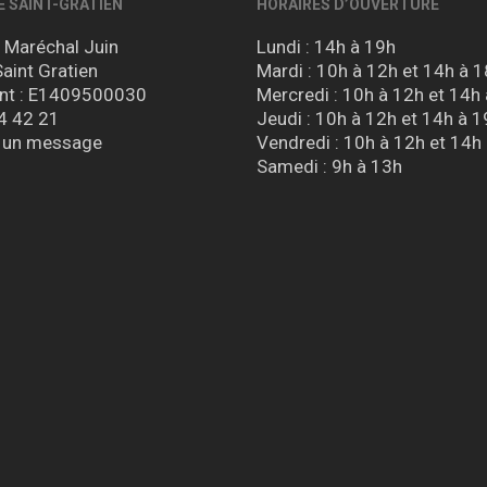
E SAINT-GRATIEN
HORAIRES D’OUVERTURE
u Maréchal Juin
Lundi : 14h à 19h
aint Gratien
Mardi : 10h à 12h et 14h à 
nt : E1409500030
Mercredi : 10h à 12h et 14h
4 42 21
Jeudi : 10h à 12h et 14h à 1
 un message
Vendredi : 10h à 12h et 14h
Samedi : 9h à 13h