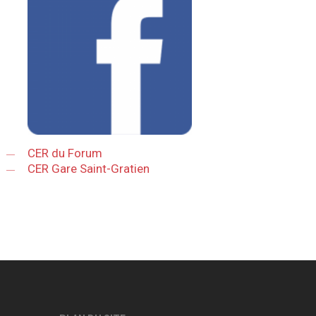
CER du Forum
CER Gare Saint-Gratien