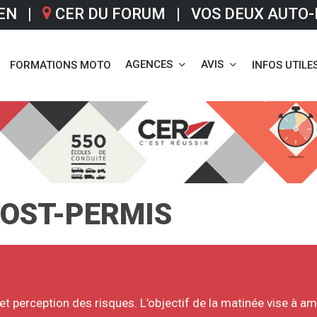
IEN |
CER DU FORUM | VOS DEUX AUTO-
AGENCES
AVIS
FORMATIONS MOTO
INFOS UTILE
POST-PERMIS
t perception des risques. L’objectif de la matinée vise à am