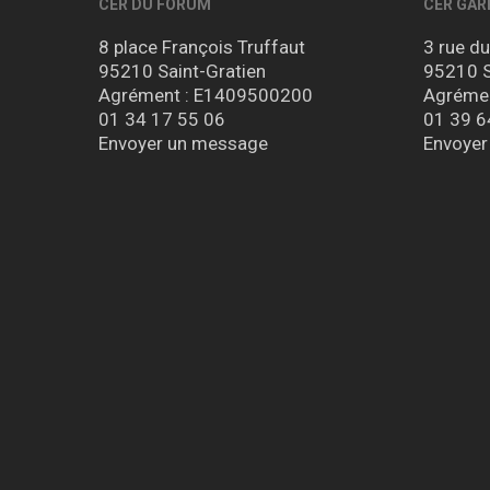
CER DU FORUM
CER GAR
8 place François Truffaut
3 rue d
95210 Saint-Gratien
95210 S
Agrément : E1409500200
Agréme
01 34 17 55 06
01 39 6
Envoyer un message
Envoyer